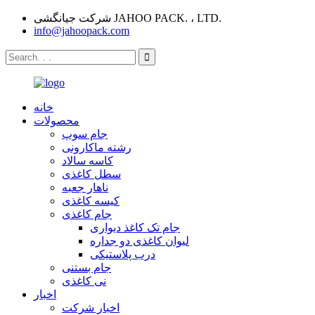
شرکت جیانگشی JAHOO PACK. ، LTD.
info@jahoopack.com
خانه
محصولات
جام سوپ
رشته ماکارونی
کاسه سالاد
سطل کاغذی
ناهار جعبه
کیسه کاغذی
جام کاغذی
جام تک کاغذ دیواری
لیوان کاغذی دو جداره
درب پلاستیکی
جام بستنی
نی کاغذی
اخبار
اخبار شرکت