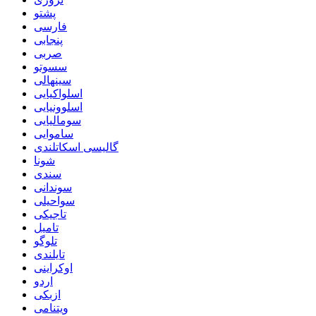
پشتو
فارسی
پنجابی
صربی
سسوتو
سینهالی
اسلواکیایی
اسلوونیایی
سومالیایی
ساموایی
گالیسی اسکاتلندی
شونا
سندی
سوندانی
سواحیلی
تاجیکی
تامیل
تلوگو
تایلندی
اوکراینی
اردو
ازبکی
ویتنامی