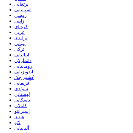
پرتغالی
اسپانیایی
روسی
ژاپنی
کره ای
عربی
ایرلندی
یونانی
ترکی
ایتالیایی
دانمارکی
رومانیایی
اندونزیایی
کشور چک
آفریقایی
سوئدی
لهستانی
باسکایی
کاتالان
اسپرانتو
هندی
لائو
آلبانیایی