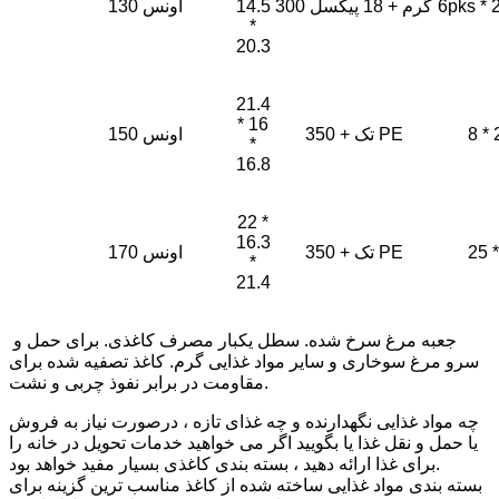
300 گرم + 18 پیکسل
14.5
130 اونس
*
20.3
21.4
* 16
8 * 
350 + تک PE
150 اونس
*
16.8
22 *
16.3
25 *
350 + تک PE
170 اونس
*
21.4
جعبه مرغ سرخ شده. سطل یکبار مصرف کاغذی. برای حمل و
سرو مرغ سوخاری و سایر مواد غذایی گرم. کاغذ تصفیه شده برای
مقاومت در برابر نفوذ چربی و نشت.
چه مواد غذایی نگهدارنده و چه غذای تازه ، درصورت نیاز به فروش
یا حمل و نقل غذا یا بگویید اگر می خواهید خدمات تحویل در خانه را
برای غذا ارائه دهید ، بسته بندی کاغذی بسیار مفید خواهد بود.
بسته بندی مواد غذایی ساخته شده از کاغذ مناسب ترین گزینه برای