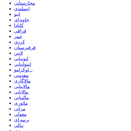
مجارستانی
ایسلندی
ایبو
جاوه ای
کانادا
قزاقی
خمر
کردی
قرقیزستان
لاتین
لتونیایی
لیتوانیایی
لوکزامو ..
مقدونی
مالاگازی
مالاییایی
مالایایی
مالتیایی
مائوری
مراتی
مغولی
برمه ای
نپالی
نروژی