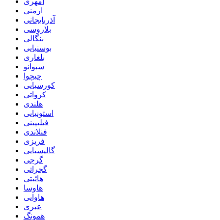
امهری
ارمنی
آذربایجانی
بلاروسی
بنگالی
بوسنیایی
بلغاری
سبوانو
چیچوا
کورسیایی
کرواتی
هلندی
استونیایی
فیلیپینی
فنلاندی
فریزی
گالیسیایی
گرجی
گجراتی
هائیتی
هاوسا
هاوایی
عبری
همونگ