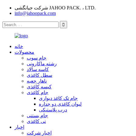
شرکت جیانگشی JAHOO PACK. ، LTD.
info@jahoopack.com
خانه
محصولات
جام سوپ
رشته ماکارونی
کاسه سالاد
سطل کاغذی
ناهار جعبه
کیسه کاغذی
جام کاغذی
جام تک کاغذ دیواری
لیوان کاغذی دو جداره
درب پلاستیکی
جام بستنی
نی کاغذی
اخبار
اخبار شرکت