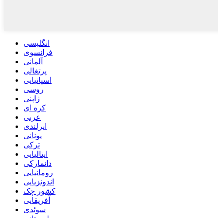
انگلیسی
فرانسوی
آلمانی
پرتغالی
اسپانیایی
روسی
ژاپنی
کره ای
عربی
ایرلندی
یونانی
ترکی
ایتالیایی
دانمارکی
رومانیایی
اندونزیایی
کشور چک
آفریقایی
سوئدی