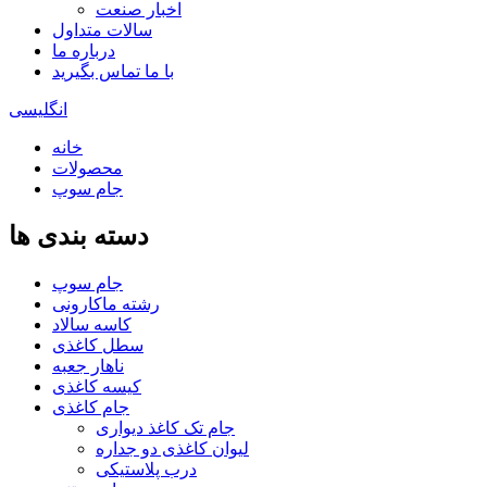
اخبار صنعت
سالات متداول
درباره ما
با ما تماس بگیرید
انگلیسی
خانه
محصولات
جام سوپ
دسته بندی ها
جام سوپ
رشته ماکارونی
کاسه سالاد
سطل کاغذی
ناهار جعبه
کیسه کاغذی
جام کاغذی
جام تک کاغذ دیواری
لیوان کاغذی دو جداره
درب پلاستیکی