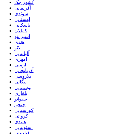
کشور چک
آفریقایی
سوئدی
لهستانی
باسکایی
کاتالان
اسپرانتو
هندی
لائو
آلبانیایی
امهری
ارمنی
آذربایجانی
بلاروسی
بنگالی
بوسنیایی
بلغاری
سبوانو
چیچوا
کورسیایی
کرواتی
هلندی
استونیایی
فیلیپینی