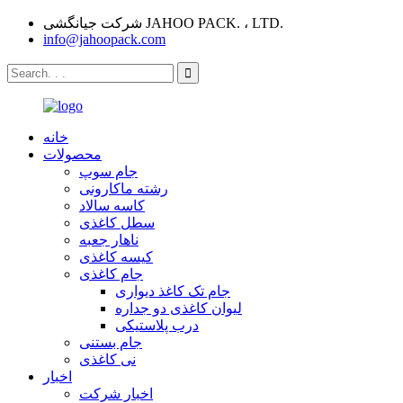
شرکت جیانگشی JAHOO PACK. ، LTD.
info@jahoopack.com
خانه
محصولات
جام سوپ
رشته ماکارونی
کاسه سالاد
سطل کاغذی
ناهار جعبه
کیسه کاغذی
جام کاغذی
جام تک کاغذ دیواری
لیوان کاغذی دو جداره
درب پلاستیکی
جام بستنی
نی کاغذی
اخبار
اخبار شرکت