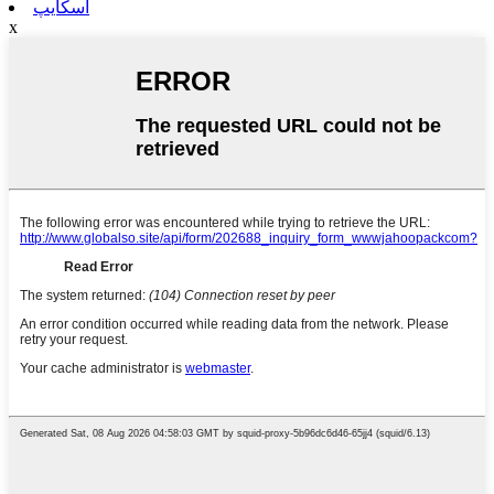
اسکایپ
x