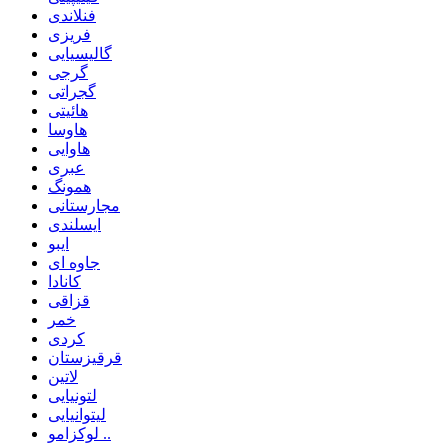
فنلاندی
فریزی
گالیسیایی
گرجی
گجراتی
هائیتی
هاوسا
هاوایی
عبری
همونگ
مجارستانی
ایسلندی
ایبو
جاوه ای
کانادا
قزاقی
خمر
کردی
قرقیزستان
لاتین
لتونیایی
لیتوانیایی
لوکزامو ..