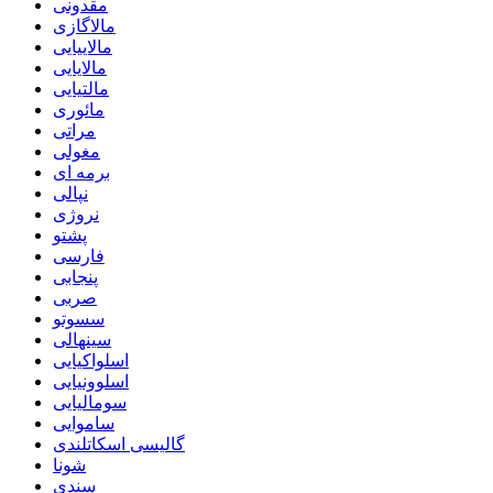
مقدونی
مالاگازی
مالاییایی
مالایایی
مالتیایی
مائوری
مراتی
مغولی
برمه ای
نپالی
نروژی
پشتو
فارسی
پنجابی
صربی
سسوتو
سینهالی
اسلواکیایی
اسلوونیایی
سومالیایی
ساموایی
گالیسی اسکاتلندی
شونا
سندی