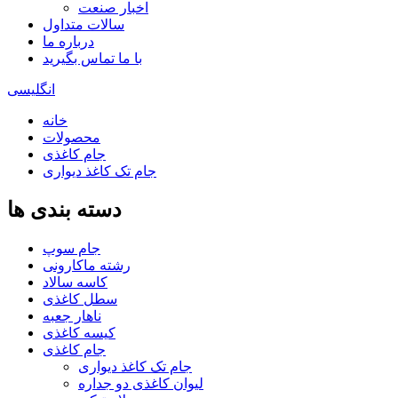
اخبار صنعت
سالات متداول
درباره ما
با ما تماس بگیرید
انگلیسی
خانه
محصولات
جام کاغذی
جام تک کاغذ دیواری
دسته بندی ها
جام سوپ
رشته ماکارونی
کاسه سالاد
سطل کاغذی
ناهار جعبه
کیسه کاغذی
جام کاغذی
جام تک کاغذ دیواری
لیوان کاغذی دو جداره