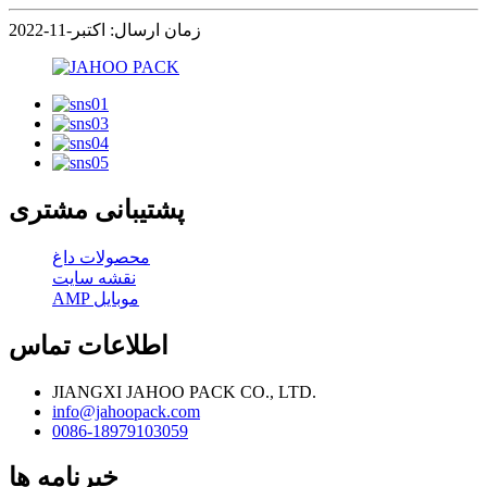
زمان ارسال: اکتبر-11-2022
پشتیبانی مشتری
محصولات داغ
نقشه سایت
AMP موبایل
اطلاعات تماس
JIANGXI JAHOO PACK CO., LTD.
info@jahoopack.com
0086-18979103059
خبرنامه ها