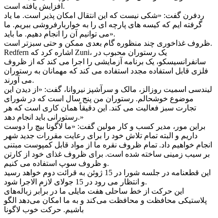
افزایش یافته است.
ردفرن گفت: «شکی نیست که این انتقال امکان پذیر است. ما یاد
گرفته ایم که کیسه های پارچه ای را به خواربارفروشی ببریم. ما
می توانیم آن را انجام دهیم. ما باید».
ظروف غذاخوری چند منظوره گام بعدی ممکن و حتی سبزتر است.
Redfern اشاره کرد که Zuni، یک رستوران محبوب در
سانفرانسیسکو، یک برنامه آزمایشی را اجرا می کند که از ظروف
فلزی قابل استفاده مجدد استفاده می کند که مهمانان به رستوران
می آورند.
لیندسی اسمیت روزالز، مالک و سرآشپز نیروانا، گفت: «از دیدن این
موضوع خوشحالم. رستوران من پنج سال است که در شورای
تجارت سبز فعالیت می کند. این دقیقاً همان کاری است که هر
رستورانی باید انجام دهد.»
براین مور، مدیر کسب و کار مولین گفت: «ما لاگونا بیچ را دوست
داریم و البته تمام تلاش خود را برای رعایت مقررات جدید شهر
انجام خواهیم داد. تمام ظروف نقره ما از مواد قابل کمپوست مبتنی
بر سیب زمینی ساخته شده است. برای ظروف غذای خود از کارتن
و ظروف سوپ استفاده می کنیم.
این قطعنامه در جلسه شورا در 15 ژوئن به قرائت دوم خواهد رسید
و انتظار می رود در 15 جولای لازم الاجرا شود.
این حرکت از خط ساحلی هفت مایلی ما در برابر زباله‌های
پلاستیکی محافظت و محافظت می‌کند و به ما امکان می‌دهد الگو
باشیم. حرکت خوب لاگونا