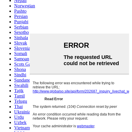
Nepali
Norwegian
Pashto
Persian
Punjabi
Serbian
Sesotho
Sinhala
Slovak
Slovenian
Somali
Samoan
Scots Gaelic
Shona
Sindhi
Sundanese
Swahili
Tajik
Tamil
Telugu
Thai
Ukrainian
Urdu
Uzbek
Vietnamese