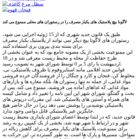
لاگونا بیچ پلاستیک های یکبار مصرف را در رستوران های محلی ممنوع می کند
طبق یک قانون جدید شهری که از 15 ژوئیه اجرایی می شود،
رستوران های لاگونا بیچ دیگر نمی توانند از پلاستیک یکبار مصرف
برای بسته بندی بیرون بری استفاده کنند.
این ممنوعیت بخشی از یک مصوبه جامع بود که به عنوان بخشی از
طرح حفاظت از محله و محیط زیست معرفی شد و در 18
اردیبهشت با رای 5 بر 0 توسط شورای شهر به تصویب رسید.
قوانین جدید اقلامی مانند استایروفوم یا ظروف پلاستیکی، نی،
مخلوط کن، فنجان و کارد و چنگال را از فروشندگان خرده فروشی
مواد غذایی، از جمله نه تنها رستوران ها، بلکه مغازه ها و بازارهای
مواد غذایی که غذاهای آماده می فروشند، ممنوع می کند. پس از
بحث و گفتگو، شورای شهر این آیین نامه را تغییر داد و شامل کیسه
های همراه و آستین های پلاستیکی شد. این مقررات درپوش های
پلاستیکی نوشیدنی را پوشش نمی دهد زیرا در حال حاضر هیچ
جایگزین غیر پلاستیکی قابل دوامی وجود ندارد.
قانون جدید، که در ابتدا توسط اعضای شورای پایداری محیط زیست
شهر و در ارتباط با شهر تهیه شد، بخشی از یک کمپین رو به رشد
برای ممنوعیت پلاستیک های یکبار مصرف برای کاهش زباله در
سواحل، مسیرها و پارک ها است. به طور گسترده تر، این حرکت به