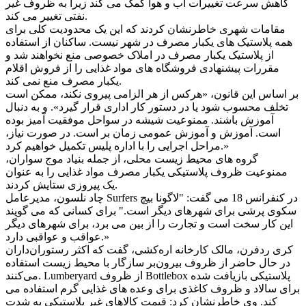
کاهش سرعت تغییرات آب و هوا کمک می کند زیرا به ظروف غیر
نفتی تغییر می کند.
مقامات شهری خاطرنشان کردند که این یک محدودیت کلی برای
همه پلاستیک های یکبار مصرف در شهر نیست. ساکنان از استفاده
از پلاستیک یکبار مصرف در املاک خصوصی منع نخواهند شد و
مقررات پیشنهادی فروشگاه های مواد غذایی را از فروش اقلام
یکبار مصرف منع نمی کند.
بر اساس این قانون، «هرکس از هر الزامی پیروی نکند، ممکن است
تخلف محسوب شود یا در دستور کار اداری قرار گیرد». و به دنبال
آموزش باشند. ممنوعیت شیشه در سواحل موفقیت آمیز بوده
است. آموزش و آموزش عمومی زمان بر است. در صورت نیاز،
مراحل اجرایی را با اداره پلیس تکمیل خواهیم کرد.»
گروه های محیط زیست محلی، از جمله بنیاد موج سواران،
ممنوعیت ظروف پلاستیکی یکبار مصرف مواد غذایی را به عنوان
یک پیروزی ستایش کردند.
چاد نلسون، مدیرعامل Surfers در کنفرانس 18 می گفت: "لاگونا بیچ
سکوی پرشی برای شهرهای دیگر است." برای کسانی که می گویند
این کار سخت است و تجارت را از بین می برد، برای شهرهای دیگر
عواقب و عواقبی دارد.»
کری ردفرن، مالک کارخانه اره‌کشی، گفت که اکثر رستوران‌داران
در حال حاضر از ظروف بیرون‌بر سازگار با محیط زیست استفاده
می‌کنند. Lumberyard از ظروف Bottlebox پلاستیکی بازیافت شده
برای سالاد و ظروف کاغذی برای وعده های غذایی گرم استفاده می
کند. وی خاطرنشان کرد: قیمت کالاهای غیر پلاستیکی به شدت